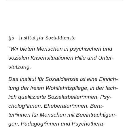
Ifs - Institut für Sozialdienste
"
Wir bie­ten Men­schen in psychischen und
sozialen Krisen­­situationen Hilfe und Unter­
stüt­zung.
Das Insti­tut für Sozi­al­dienste ist eine Ein­rich­
tung der freien Wohl­fahrts­pflege, in der fach­
lich qua­li­fi­zierte Sozi­al­ar­bei­ter*innen, Psy­
cho­log*innen, Ehe­be­ra­ter*innen, Bera­
ter*innen für Men­schen mit Beein­träch­ti­gun­
gen, Päd­agog*innen und Psy­cho­the­ra­