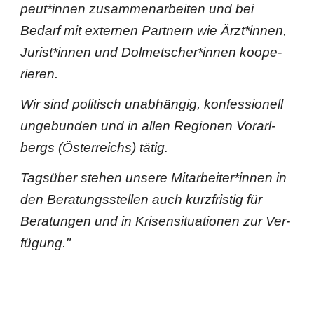
peut*innen zusam­men­ar­bei­ten und bei
Bedarf mit exter­nen Part­nern wie Ärzt*innen,
Jurist*innen und Dol­met­scher*innen koope­
rie­ren.
Wir sind poli­tisch unab­hän­gig, kon­fes­sio­nell
unge­bun­den und in allen Regio­nen Vor­arl­
bergs (Öster­reichs) tätig.
Tags­über ste­hen unsere Mit­ar­bei­ter*innen in
den Bera­tungs­stel­len auch kurz­fris­tig für
Bera­tun­gen und in Kri­sen­si­tua­tio­nen zur Ver­
fü­gung."